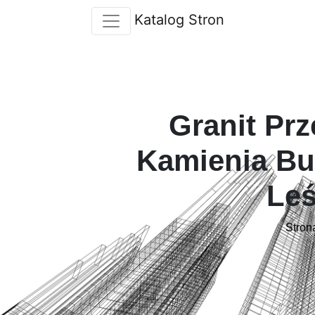
Katalog Stron
Granit Pr
Kamienia Bu
Leś
Stron