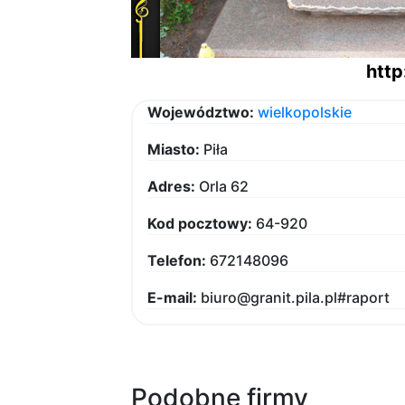
http
Województwo:
wielkopolskie
Miasto:
Piła
Adres:
Orla 62
Kod pocztowy:
64-920
Telefon:
672148096
E-mail:
biuro@granit.pila.pl#raport
Podobne firmy