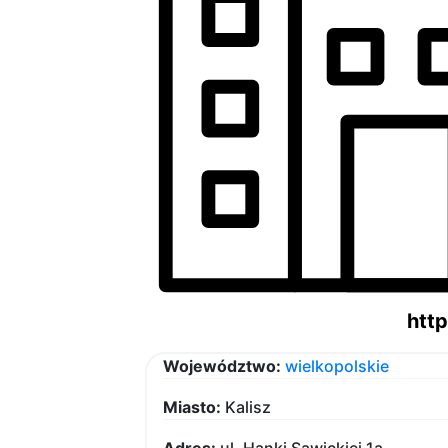
http
Województwo:
wielkopolskie
Miasto:
Kalisz
Adres:
ul. Hanki Sawickiej 1a