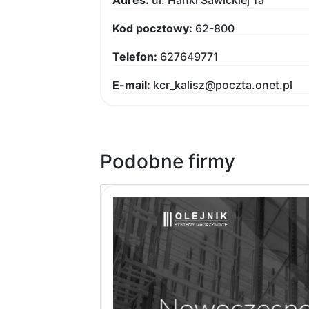
Kod pocztowy:
62-800
Telefon:
627649771
E-mail:
kcr_kalisz@poczta.onet.pl
Podobne firmy